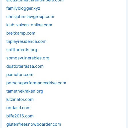
allcustomercarenumbers.com
familyblogger.xyz
chrisjohnslawgroup.com
klub-vulcan-online.com
breitkamp.com
tripleyresidence.com
softtorrents.org
somosvulnerables.org
duatloterrassa.com
pamufon.com
porscheperformancedrive.com
tamethekraken.org
lutzinator.com
ondasrl.com
blife2016.com
glutenfreesnowboarder.com