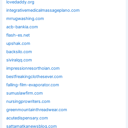
lovedaddy.org
integrativemedicalmassageplano.com
mrrugwashing.com
acb-bankia.com
flash-es.net
upshak.com
backsilo.com
siviralqq.com
impressionresorthoian.com
bestfreakingclothesever.com
falling-film-evaporator.com
sumuslawfirm.com
nursingprowriters.com
greenmountainthreadwear.com
acutedispensary.com
sattamatkanewsblog.com