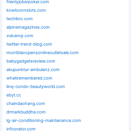
frienlyjokerpoker.com
kowloonnslots.com
techibro.com
alpinemagazines.com
vulcanrp.com
twitter-trend-blog.com
montblancpensonlineoutletsale.com
babygadgetsreview.com
akupunktur-ambulanz.com
whatiremembered.com
linq-condo-beautyworld.com
ebyt.cc
chaindaohang.com
drmarkbuddha.com
lg-air-conditioning-maintenance.com
infoorator.com