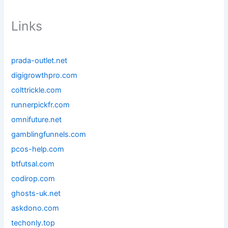
Links
prada-outlet.net
digigrowthpro.com
colttrickle.com
runnerpickfr.com
omnifuture.net
gamblingfunnels.com
pcos-help.com
btfutsal.com
codirop.com
ghosts-uk.net
askdono.com
techonly.top