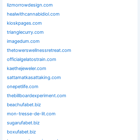
lizmorrowdesign.com
healwithcannabidiol.com
kioskpages.com
trianglecurry.com
imagedum.com
thetowerswellnessretreat.com
officialgelatostrain.com
kaethejeweler.com
sattamatkasattaking.com
onepetlife.com
thebillboardexperiment.com
beachufabet.biz
mon-tresse-de-lit.com
sugarufabet.biz
boxufabet.biz