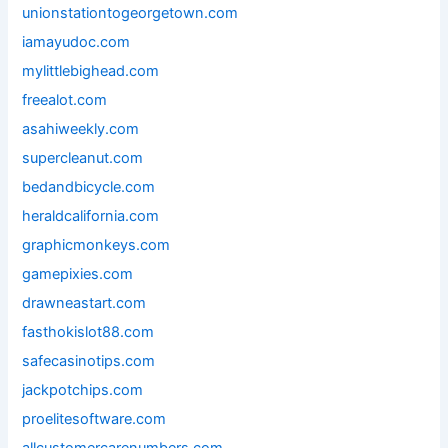
unionstationtogeorgetown.com
iamayudoc.com
mylittlebighead.com
freealot.com
asahiweekly.com
supercleanut.com
bedandbicycle.com
heraldcalifornia.com
graphicmonkeys.com
gamepixies.com
drawneastart.com
fasthokislot88.com
safecasinotips.com
jackpotchips.com
proelitesoftware.com