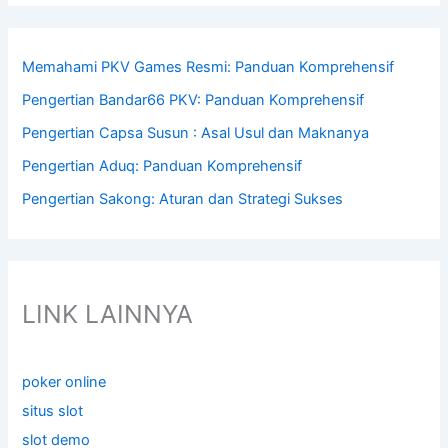
Memahami PKV Games Resmi: Panduan Komprehensif
Pengertian Bandar66 PKV: Panduan Komprehensif
Pengertian Capsa Susun : Asal Usul dan Maknanya
Pengertian Aduq: Panduan Komprehensif
Pengertian Sakong: Aturan dan Strategi Sukses
LINK LAINNYA
poker online
situs slot
slot demo