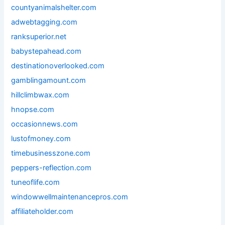
countyanimalshelter.com
adwebtagging.com
ranksuperior.net
babystepahead.com
destinationoverlooked.com
gamblingamount.com
hillclimbwax.com
hnopse.com
occasionnews.com
lustofmoney.com
timebusinesszone.com
peppers-reflection.com
tuneoflife.com
windowwellmaintenancepros.com
affiliateholder.com