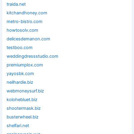
traida.net
kitchandhoney.com
metro-bistro.com
howtosolv.com
delicesdemanon.com
testboo.com
weddingdressstudio.com
premiumplox.com
yayosbk.com
neilhardie.biz
webmoneysurf.biz
kolohebluet.biz
shootermask.biz
busterwheel.biz
shelfari.net