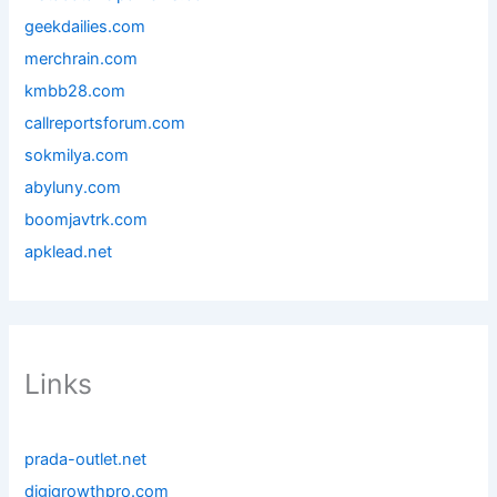
geekdailies.com
merchrain.com
kmbb28.com
callreportsforum.com
sokmilya.com
abyluny.com
boomjavtrk.com
apklead.net
Links
prada-outlet.net
digigrowthpro.com