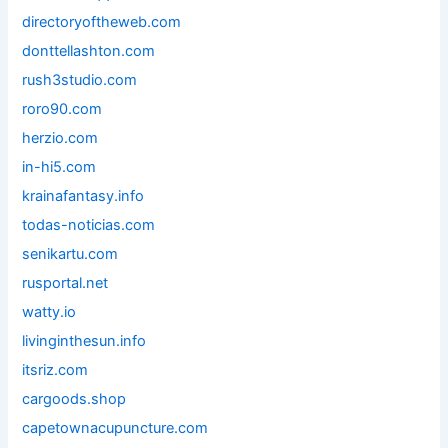
directoryoftheweb.com
donttellashton.com
rush3studio.com
roro90.com
herzio.com
in-hi5.com
krainafantasy.info
todas-noticias.com
senikartu.com
rusportal.net
watty.io
livinginthesun.info
itsriz.com
cargoods.shop
capetownacupuncture.com