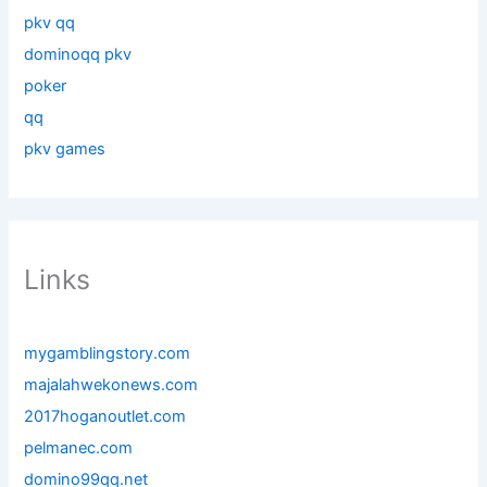
pkv qq
dominoqq pkv
poker
qq
pkv games
Links
mygamblingstory.com
majalahwekonews.com
2017hoganoutlet.com
pelmanec.com
domino99qq.net