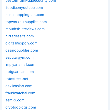
bestofmiami-dadecounty.com
ifoodieonyoutube.com
mineshoppingcart.com
topworkoutsupplies.com
mouthshutreviews.com
hirzadesalta.com
digitallifeopoly.com
casinobubbles.com
seputargym.com
impiyanamall.com
optguardian.com
totostreet.net
davilcasino.com
fraudwatchai.com
aem-x.com
cryptooblogs.com