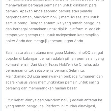
menawarkan berbagai permainan untuk dinikmati para
pemain. Apakah Anda seorang pemula atau pemain
berpengalaman, MaindominoQQ memiliki sesuatu untuk
semua orang. Dengan antarmuka yang ramah pengguna
dan berbagai permainan untuk dipilih, platform ini adalah
tempat yang sempurna untuk melepaskan keterampilan
poker Anda dan menguji keberuntungan Anda.
Salah satu alasan utama mengapa MaindominoQQ sangat
populer di kalangan pemain adalah pilihan permainan yang
komprehensif. Dari klasik Texas Hold’em ke Omaha, ada
permainan untuk setiap jenis pemain. Selain itu,
MaindominoQQ juga menawarkan berbagai turnamen dan
acara khusus yang memungkinkan pemain untuk saling
bersaing dan memenangkan hadiah besar.
Fitur hebat lainnya dari MaindominoQQ adalah antarmuka
yang ramah pengguna. Platform ini mudah dinavigasi,