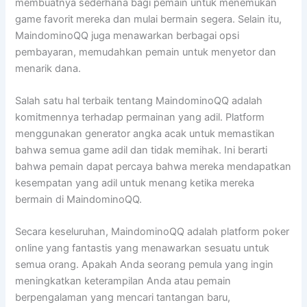
membuatnya sederhana bagi pemain untuk menemukan
game favorit mereka dan mulai bermain segera. Selain itu,
MaindominoQQ juga menawarkan berbagai opsi
pembayaran, memudahkan pemain untuk menyetor dan
menarik dana.
Salah satu hal terbaik tentang MaindominoQQ adalah
komitmennya terhadap permainan yang adil. Platform
menggunakan generator angka acak untuk memastikan
bahwa semua game adil dan tidak memihak. Ini berarti
bahwa pemain dapat percaya bahwa mereka mendapatkan
kesempatan yang adil untuk menang ketika mereka
bermain di MaindominoQQ.
Secara keseluruhan, MaindominoQQ adalah platform poker
online yang fantastis yang menawarkan sesuatu untuk
semua orang. Apakah Anda seorang pemula yang ingin
meningkatkan keterampilan Anda atau pemain
berpengalaman yang mencari tantangan baru,