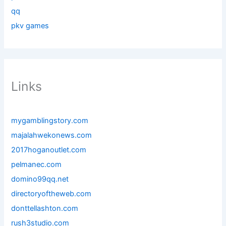
qq
pkv games
Links
mygamblingstory.com
majalahwekonews.com
2017hoganoutlet.com
pelmanec.com
domino99qq.net
directoryoftheweb.com
donttellashton.com
rush3studio.com