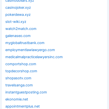
casinodollars.xyz
casinojoker.xyz
pokerdewa.xyz
slot-wiki.xyz
watch2match.com
galenaseo.com
myglobaltrustbank.com
employmentlawlawyergo.com
medicalmalpracticelawyersinc.com
comportshop.com
topdecorshop.com
shopasotv.com
travelsanga.com
instantguestposting.com
ekonomie.net
appointmentplus.net