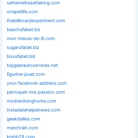
sattamatkasattaking.com
onepetlife.com
thebillboardexperiment.com
beachufabet.biz
mon-tresse-de-lit.com
sugarufabet.biz
boxufabet.biz
topgearautoservices.net
figurine-jouet.com
your-facebook-address.com
perroquet-ma-passion.com
modrenlivinghome.com
instadatahelpainews.com
geekdailies.com
merchrain.com
kmbb28.com