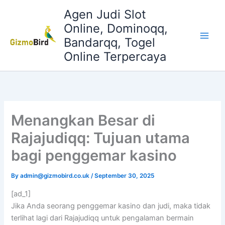
Skip
Agen Judi Slot
to
Online, Dominoqq,
content
Bandarqq, Togel
Online Terpercaya
Menangkan Besar di
Rajajudiqq: Tujuan utama
bagi penggemar kasino
By
admin@gizmobird.co.uk
/
September 30, 2025
[ad_1]
Jika Anda seorang penggemar kasino dan judi, maka tidak
terlihat lagi dari Rajajudiqq untuk pengalaman bermain