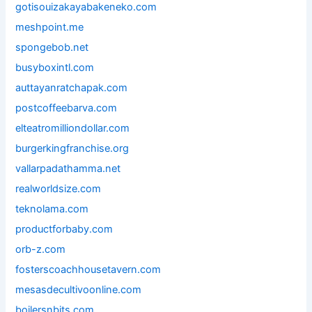
gotisouizakayabakeneko.com
meshpoint.me
spongebob.net
busyboxintl.com
auttayanratchapak.com
postcoffeebarva.com
elteatromilliondollar.com
burgerkingfranchise.org
vallarpadathamma.net
realworldsize.com
teknolama.com
productforbaby.com
orb-z.com
fosterscoachhousetavern.com
mesasdecultivoonline.com
boilersnbits.com