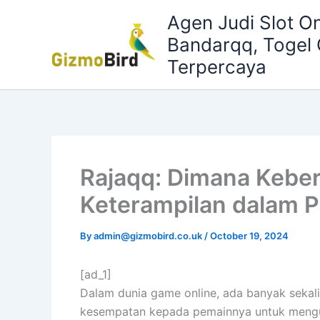
Skip
Agen Judi Slot O
to
Bandarqq, Togel 
content
Terpercaya
Rajaqq: Dimana Kebe
Keterampilan dalam P
By
admin@gizmobird.co.uk
/
October 19, 2024
[ad_1]
Dalam dunia game online, ada banyak seka
kesempatan kepada pemainnya untuk menguji