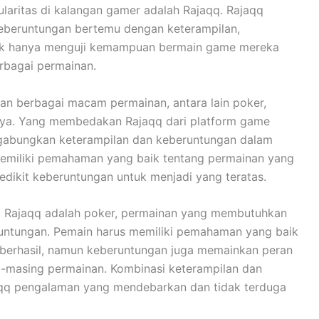
laritas di kalangan gamer adalah Rajaqq. Rajaqq
keberuntungan bertemu dengan keterampilan,
ak hanya menguji kemampuan bermain game mereka
rbagai permainan.
n berbagai macam permainan, antara lain poker,
nnya. Yang membedakan Rajaqq dari platform game
ggabungkan keterampilan dan keberuntungan dalam
memiliki pemahaman yang baik tentang permainan yang
dikit keberuntungan untuk menjadi yang teratas.
di Rajaqq adalah poker, permainan yang membutuhkan
eruntungan. Pemain harus memiliki pemahaman yang baik
r berhasil, namun keberuntungan juga memainkan peran
g-masing permainan. Kombinasi keterampilan dan
jaqq pengalaman yang mendebarkan dan tidak terduga