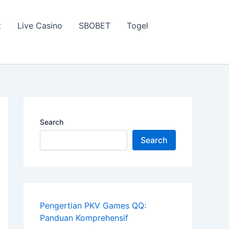
t
Live Casino
SBOBET
Togel
Search
Search
Pengertian PKV Games QQ:
Panduan Komprehensif