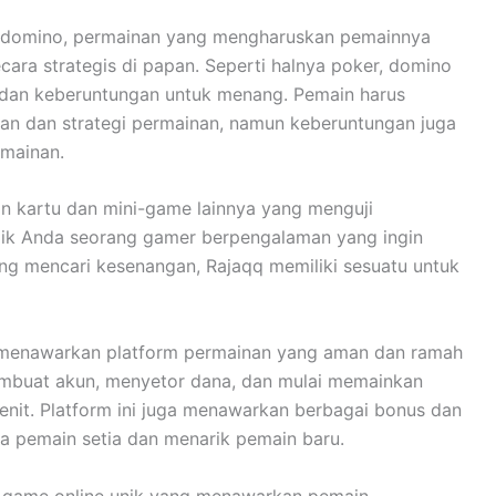
ah domino, permainan yang mengharuskan pemainnya
a strategis di papan. Seperti halnya poker, domino
dan keberuntungan untuk menang. Pemain harus
an dan strategi permainan, namun keberuntungan juga
rmainan.
n kartu dan mini-game lainnya yang menguji
aik Anda seorang gamer berpengalaman yang ingin
ang mencari kesenangan, Rajaqq memiliki sesuatu untuk
 menawarkan platform permainan yang aman dan ramah
buat akun, menyetor dana, dan mulai memainkan
enit. Platform ini juga menawarkan berbagai bonus dan
 pemain setia dan menarik pemain baru.
m game online unik yang menawarkan pemain