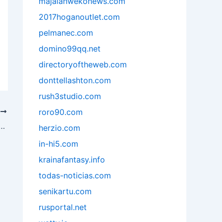
majalahwekonews.com
2017hoganoutlet.com
pelmanec.com
domino99qq.net
directoryoftheweb.com
donttellashton.com
rush3studio.com
roro90.com
T
hi Keuntungan Bermain di PelangiQQ
herzio.com
in-hi5.com
krainafantasy.info
todas-noticias.com
senikartu.com
rusportal.net