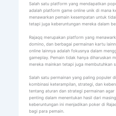
Salah satu platform yang mendapatkan popu
adalah platform game online unik di mana 
menawarkan pemain kesempatan untuk tid
tetapi juga keberuntungan mereka dalam be
Rajaqq merupakan platform yang menawarka
domino, dan berbagai permainan kartu lai
online lainnya adalah fokusnya dalam men
gameplay. Pemain tidak hanya diharuskan 
mereka mainkan tetapi juga membutuhkan se
Salah satu permainan yang paling populer 
kombinasi keterampilan, strategi, dan keb
tentang aturan dan strategi permainan aga
penting dalam menentukan hasil dari masin
keberuntungan ini menjadikan poker di Ra
bagi para pemain.