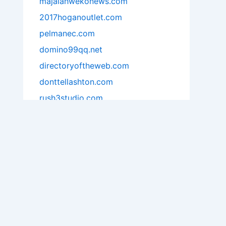
majalahwekonews.com
2017hoganoutlet.com
pelmanec.com
domino99qq.net
directoryoftheweb.com
donttellashton.com
rush3studio.com
roro90.com
herzio.com
in-hi5.com
krainafantasy.info
todas-noticias.com
senikartu.com
rusportal.net
lot
|
slot
|
slot
|
menuqq
|
murniqq
|
hematqq
|
qq