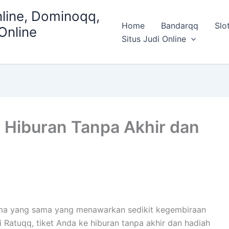
nline, Dominoqq,
Home
Bandarqq
Slo
Online
Situs Judi Online
e Hiburan Tanpa Akhir dan
ma yang sama yang menawarkan sedikit kegembiraan
ri Ratuqq, tiket Anda ke hiburan tanpa akhir dan hadiah