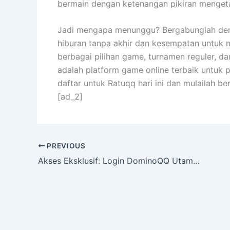
bermain dengan ketenangan pikiran mengetah
Jadi mengapa menunggu? Bergabunglah deng
hiburan tanpa akhir dan kesempatan untuk
berbagai pilihan game, turnamen reguler, 
adalah platform game online terbaik untuk 
daftar untuk Ratuqq hari ini dan mulailah be
[ad_2]
PREVIOUS
Akses Eksklusif: Login DominoQQ Utama Hanya Untuk Pemain Serius