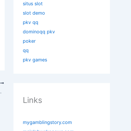
situs slot
slot demo
pkv qq
dominoqq pkv
poker
qq
pkv games
T
n menang di Rajaqq
Links
mygamblingstory.com